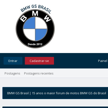
Entrar
Cadastrar-se
Painel
Postagens
Postagens recentes
BMW GS Brasil | 15 anos o maior forum de motos BMW GS do Brasil