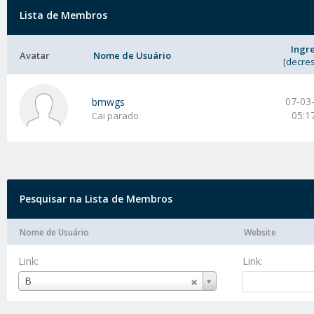
Lista de Membros
Ingr
Avatar
Nome de Usuário
[
decre
07-03
bmwgs
05:1
Cai parado
Pesquisar na Lista de Membros
Nome de Usuário
Website
Link:
Link:
Nome
B
de
Usuário