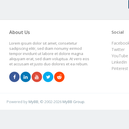
About Us
Social
Faceboo
Lorem ipsum dolor sit amet, consetetur
sadipscing elitr, sed diam nonumy eirmod
Twitter
tempor invidunt ut labore et dolore magna
YouTube
aliquyam erat, sed diam voluptua. At vero eos
LinkedIn
et accusam et justo duo dolores et ea rebum.
Pinterest
Powered by
MyBB
, © 2002-2026
MyBB Group
.