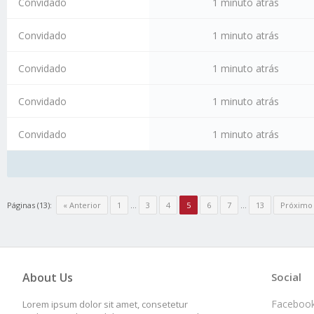
Convidado
1 minuto atrás
Convidado
1 minuto atrás
Convidado
1 minuto atrás
Convidado
1 minuto atrás
Convidado
1 minuto atrás
Páginas (13):
« Anterior
1
…
3
4
5
6
7
…
13
Próximo
About Us
Social
Faceboo
Lorem ipsum dolor sit amet, consetetur