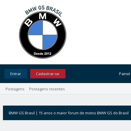
Entrar
Cadastrar-se
Painel
Postagens
Postagens recentes
BMW GS Brasil | 15 anos o maior forum de motos BMW GS do Brasil