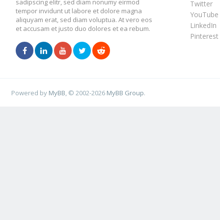
sadipscing elitr, sed diam nonumy eirmod
Twitter
tempor invidunt ut labore et dolore magna
YouTube
aliquyam erat, sed diam voluptua. At vero eos
LinkedIn
et accusam et justo duo dolores et ea rebum.
Pinterest
Powered by
MyBB
, © 2002-2026
MyBB Group
.