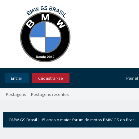
Entrar
Cadastrar-se
Painel
Postagens
Postagens recentes
BMW GS Brasil | 15 anos o maior forum de motos BMW GS do Brasil