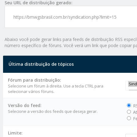
Seu URL de distribuição gerado:
https://bmwgsbrasil.com.br/syndication.php?limit=15
Abaixo você pode gerar links para feeds de distribuição RSS espec
número específico de fóruns. Você verá um link que pode copiar p
Última distribuição de tópicos
Fórum para distribuição:
Selecione um fórum à direita. Use a tecla CTRL para
selecionar vários fóruns.
Versão do feed:
RS
Selecione a versão dos feeds que deseja gerar.
At
Fe
Limite: