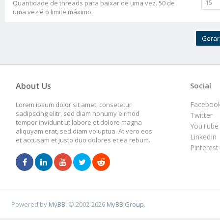
Quantidade de threads para baixar de uma vez. 50 de
uma vez é o limite máximo.
About Us
Social
Faceboo
Lorem ipsum dolor sit amet, consetetur
sadipscing elitr, sed diam nonumy eirmod
Twitter
tempor invidunt ut labore et dolore magna
YouTube
aliquyam erat, sed diam voluptua. At vero eos
LinkedIn
et accusam et justo duo dolores et ea rebum.
Pinterest
Powered by
MyBB
, © 2002-2026
MyBB Group
.